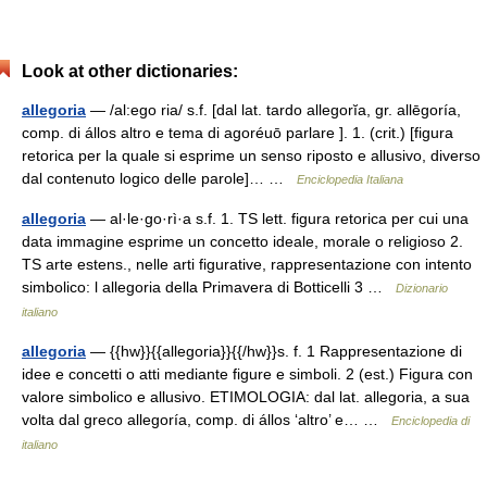
Look at other dictionaries:
allegoria
— /al:ego ria/ s.f. [dal lat. tardo allegorĭa, gr. allēgoría,
comp. di állos altro e tema di agoréuō parlare ]. 1. (crit.) [figura
retorica per la quale si esprime un senso riposto e allusivo, diverso
dal contenuto logico delle parole]… …
Enciclopedia Italiana
allegoria
— al·le·go·rì·a s.f. 1. TS lett. figura retorica per cui una
data immagine esprime un concetto ideale, morale o religioso 2.
TS arte estens., nelle arti figurative, rappresentazione con intento
simbolico: l allegoria della Primavera di Botticelli 3 …
Dizionario
italiano
allegoria
— {{hw}}{{allegoria}}{{/hw}}s. f. 1 Rappresentazione di
idee e concetti o atti mediante figure e simboli. 2 (est.) Figura con
valore simbolico e allusivo. ETIMOLOGIA: dal lat. allegoria, a sua
volta dal greco allegoría, comp. di állos ‘altro’ e… …
Enciclopedia di
italiano