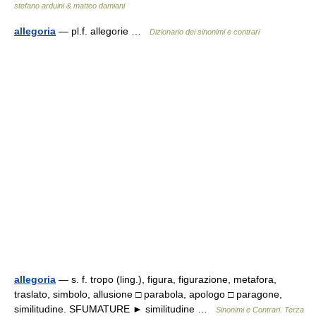
stefano arduini & matteo damiani
allegoria
— pl.f. allegorie …
Dizionario dei sinonimi e contrari
allegoria
— s. f. tropo (ling.), figura, figurazione, metafora,
traslato, simbolo, allusione □ parabola, apologo □ paragone,
similitudine. SFUMATURE ► similitudine …
Sinonimi e Contrari. Terza