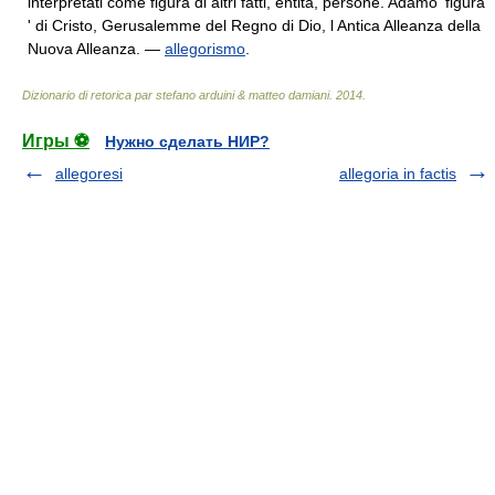
interpretati come figura di altri fatti, entità, persone. Adamo 'figura
' di Cristo, Gerusalemme del Regno di Dio, l Antica Alleanza della
Nuova Alleanza. —
allegorismo
.
Dizionario di retorica par stefano arduini & matteo damiani
.
2014
.
Игры ⚽
Нужно сделать НИР?
allegoresi
allegoria in factis