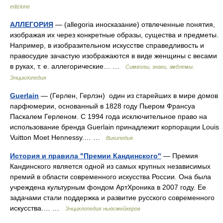
edizione
АЛЛЕГОРИЯ
— (allegoria иносказание) отвлеченные понятия,
изображая их через конкретные образы, существа и предметы.
Например, в изобразительном искусстве справедливость и
правосудие зачастую изображаются в виде женщины с весами
в руках, т. е. аллегорические… …
Символы, знаки, эмблемы.
Энциклопедия
Guerlain
— (Герлен, Герлэн) один из старейших в мире домов
парфюмерии, основанный в 1828 году Пьером Франсуа
Паскалем Герленом. С 1994 года исключительное право на
использование бренда Guerlain принадлежит корпорации Louis
Vuitton Moet Hennessy.… …
Википедия
История и правила "Премии Кандинского"
— Премия
Кандинского является одной из самых крупных независимых
премий в области современного искусства России. Она была
учреждена культурным фондом АртХроника в 2007 году. Ее
задачами стали поддержка и развитие русского современного
искусства.… …
Энциклопедия ньюсмейкеров