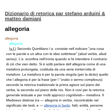
Dizionario di retorica par stefano arduini &
matteo damiani
allegoria
allegoria
allegorìa
(
s.f.
) Secondo Quintiliano l a. consiste nell indicare "una cosa
con le parole e un altra con le idee sottintese" (aliud verbis, aliud
sensu). L'a. sconfina nell'ironia quando si fa intendere il contrario
di ciò che vien detto. Si è soliti parlare dell allegoria come di una
metafora pro­lungata, costituita da una serie ininterrotta di
metafore. La metafora è per la parola singola (per la dictio) quello
che l allegoria è per la fra­se (per l ''oratio o sermo complexus):
secondo la retorica tradizionale la prima agisce sul piano dei
verba, la seconda sul piano delle res. Non è così per la retorica
generale testuale e per molti approcci cognitivisti— metafora. Il
Medioevo distinse tra — allegoria in verbis, riscontrabile nel
significato dei testi, e —
allegoria in factis
: fatti, entità, persone